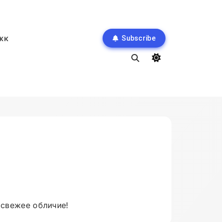
жк
Subscribe
 свежее обличие!