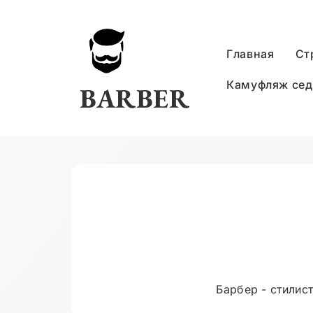
Skip
to
content
Главная
Ст
Камуфляж се
BARBER
Барбер - стилис