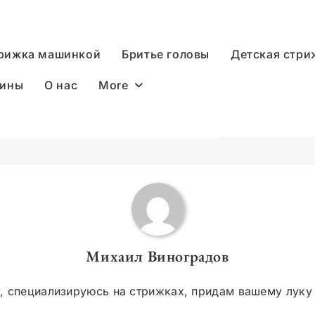
рижка машинкой
Бритье головы
Детская стри
More
дины
О нас
Михаил Виноградов
т, специализируюсь на стрижках, придам вашему луку