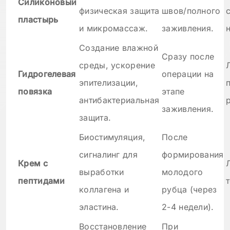
Силиконовый
физическая защита
швов/полного
пластырь
и микромассаж.
заживления.
Создание влажной
Сразу после
среды, ускорение
Гидрогелевая
операции на
эпителизации,
повязка
этапе
антибактериальная
заживления.
защита.
Биостимуляция,
После
сигналинг для
формирования
Крем с
выработки
молодого
пептидами
коллагена и
рубца (через
эластина.
2-4 недели).
Восстановление
При