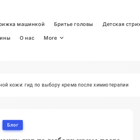
рижка машинкой
Бритье головы
Детская стри
More
дины
О нас
ой кожи: гид по выбору крема после химиотерапии
Блог