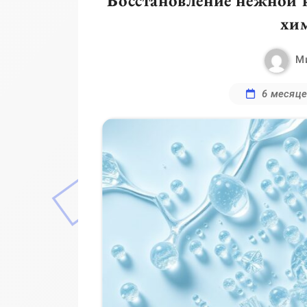
Восстановление нежной 
хи
М
6 месяце