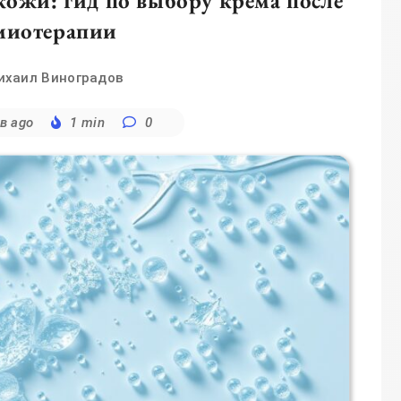
кожи: гид по выбору крема после
миотерапии
ихаил Виноградов
в ago
1 min
0