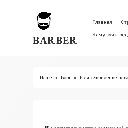
Skip
to
content
Главная
Ст
Камуфляж се
BARBER
Home
Блог
Восстановление нежн