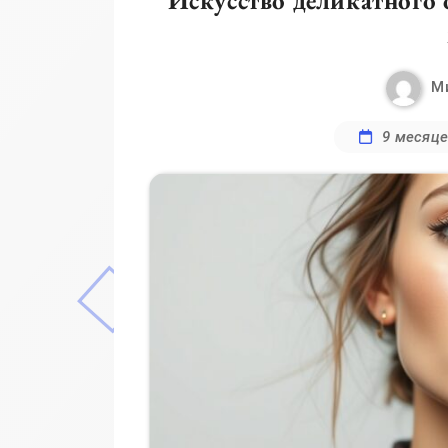
Искусство деликатного
М
9 месяце