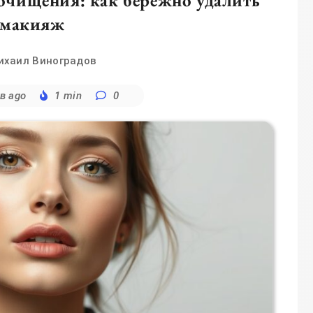
 очищения: как бережно удалить
макияж
ихаил Виноградов
в ago
1 min
0