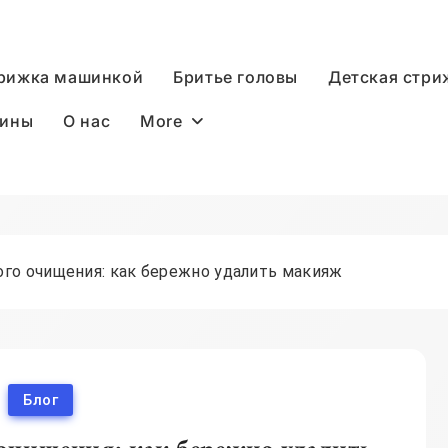
рижка машинкой
Бритье головы
Детская стри
More
дины
О нас
го очищения: как бережно удалить макияж
Блог