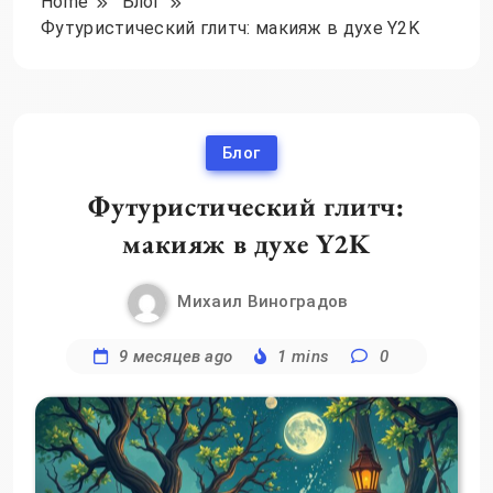
Home
Блог
Футуристический глитч: макияж в духе Y2K
Блог
Футуристический глитч:
макияж в духе Y2K
Михаил Виноградов
9 месяцев ago
1 mins
0