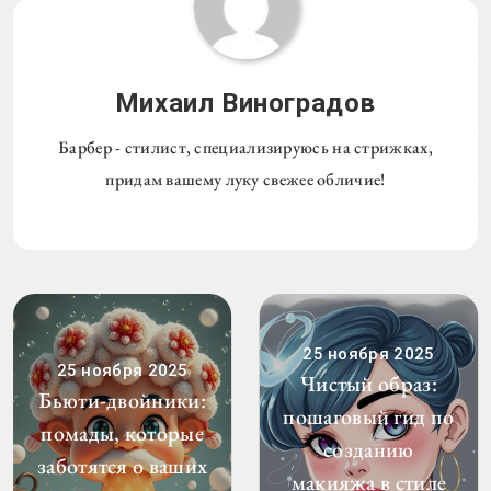
Михаил Виноградов
Барбер - стилист, специализируюсь на стрижках,
придам вашему луку свежее обличие!
25 ноября 2025
25 ноября 2025
Чистый образ:
Бьюти-двойники:
пошаговый гид по
помады, которые
созданию
заботятся о ваших
макияжа в стиле